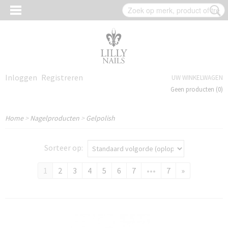
Inloggen
Registreren
UW WINKELWAGEN
Geen producten
(0)
Home
>
Nagelproducten
>
Gelpolish
Sorteer op:
1
2
3
4
5
6
7
•••
7
»