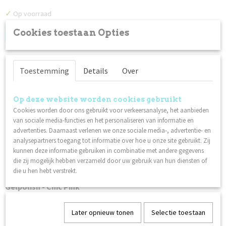
✓
Op voorraad
Cookies toestaan Opties
Log in om de prijs te zien
Toestemming
Details
Over
Op deze website worden cookies gebruikt
Cookies worden door ons gebruikt voor verkeersanalyse, het aanbieden
van sociale media-functies en het personaliseren van informatie en
advertenties. Daarnaast verlenen we onze sociale media-, advertentie- en
analysepartners toegang tot informatie over hoe u onze site gebruikt. Zij
kunnen deze informatie gebruiken in combinatie met andere gegevens
die zij mogelijk hebben verzameld door uw gebruik van hun diensten of
die u hen hebt verstrekt.
Gelpolish - Chic Pink
Chic Pink uit de Perfect Match collectie De Perfect Match…
Later opnieuw tonen
Selectie toestaan
✓
Op voorraad