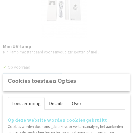
Mini UV-lamp
Mini lamp met standaard voor eenvoudiger spotten of snel…
✓
Op voorraad
Log in om de prijs te zien
Cookies toestaan Opties
Toestemming
Details
Over
Op deze website worden cookies gebruikt
Cookies worden door ons gebruikt voor verkeersanalyse, het aanbieden
van sociale media-functies en het personaliseren van informatie en