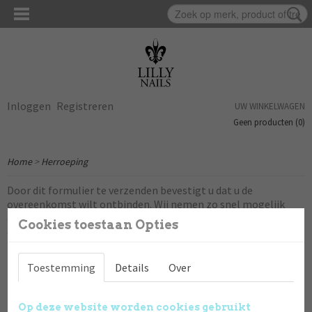
Inloggen
Registreren
UW WINKELWAGEN
Geen producten
(0)
Home
>
Herroeping
Door dit formulier te verzenden bevestigt u dat u de
overeenkomst wilt ontbinden. Wij nemen zo snel mogelijk
contact met u op om de herroeping te bevestigen en
Cookies toestaan Opties
eventuele verdere instructies te geven voor het retourneren.
Naam
Toestemming
Details
Over
E-mail
Op deze website worden cookies gebruikt