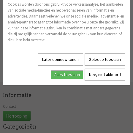
Telefoon
Cookies worden door ons gebruikt voor verkeersanalyse, het aanbieden
van sociale media-functies en het personaliseren van informatie en
Bestelnummer
advertenties. Daarnaast verlenen we onze sociale media-, advertentie- en
analysepartners toegang tot informatie over hoe u onze site gebruikt. Zij
Reden van
kunnen deze informatie gebruiken in combinatie met andere gegevens
herroeping
die zij mogelijk hebben verzameld door uw gebruik van hun diensten of
Verstuur »
die u hen hebt verstrekt.
Later opnieuw tonen
Selectie toestaan
Alles toestaan
Nee, niet akkoord
Informatie
Contact
Herroeping
Categorieën