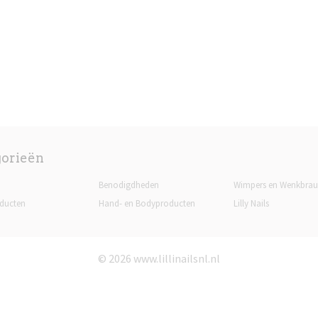
gorieën
Benodigdheden
Wimpers en Wenkbra
ducten
Hand- en Bodyproducten
Lilly Nails
© 2026 www.lillinailsnl.nl