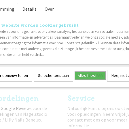
emming
Details
Over
 website worden cookies gebruikt
rden door ons gebruikt voor verkeersanalyse, het aanbieden van sociale media-func
ish - Bahama Mama
Gelpolish - Miami Pink
ren van informatie en advertenties. Daarnaast verlenen we onze sociale media-, adv
 Vibes Only collectie brengt het
De Sunset Vibes Only collectie brengt he
artners toegang tot informatie over hoe u onze site gebruikt. Zij kunnen deze info
…
ultieme…
in combinatie met andere gegevens die zij mogelijk hebben verzameld door uw geb
n of die u hen hebt verstrekt.
r opnieuw tonen
Selectie toestaan
Alles toestaan
Nee, niet
ordelingen
Service
:
Google Reviews
voor de
Natuurlijk kunt u bij ons ook te
elingen van Nagelstudio
voor opleidingen. Neem vrijblij
e / LIlly Nails Benelux.
contact met ons op voor meer
informatie.