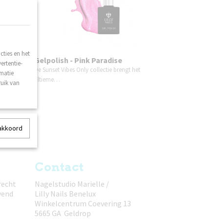
ties en het
Gelpolish - Pink Paradise
ertentie-
t
De Sunset Vibes Only collectie brengt het
rmatie
ultieme…
ruik van
 akkoord
Contact
recht
Nagelstudio Marielle /
vend
Lilly Nails Benelux
Winkelcentrum Coevering 13
5665 GA Geldrop