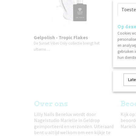
Toest
Op deze
Cookies wo
Gelpolish - Tropic Flakes
Gelpol
personalise
De Sunset Vibes Only collectie brengt het
De Sunset
en analysep
ultieme…
ultieme
gebruiken 
hun dienste
Late
Over ons
Beo
Lilly Nails Benelux wordt door
Kijk op
Nagelstudio Marielle in Geldrop
beoord
geimporteerd en verzonden. Uiteraard
Mariell
bent u altijd welkom om een kijkje te