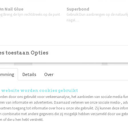
On Nail Glue
Superbond
g:Breng de lijm rechtstreeks op de punt
Gebruik:Dun aanbrengen op de natuurli
nagel…
s toestaan Opties
emming
Details
Over
 website worden cookies gebruikt
rden door ons gebruikt voor verkeersanalyse, het aanbieden van sociale media-func
ren van informatie en advertenties. Daarnaast verlenen we onze sociale media-, adv
artners toegang tot informatie over hoe u onze site gebruikt. Zij kunnen deze info
in combinatie met andere gegevens die zij mogelijk hebben verzameld door uw geb
ak Remover - Dip in
Nagellak Remover - 250 ml
n of die u hen hebt verstrekt.
tieve en snelle remover bedoeld voor
Een effectieve en snelle remover bedoel
het…