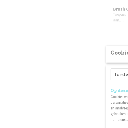
Brush 
Toepassin
aan.…
Cookie
Toest
Op deze
Cookies wo
personalise
en analysep
gebruiken 
Nagell
hun dienste
Een effec
het…