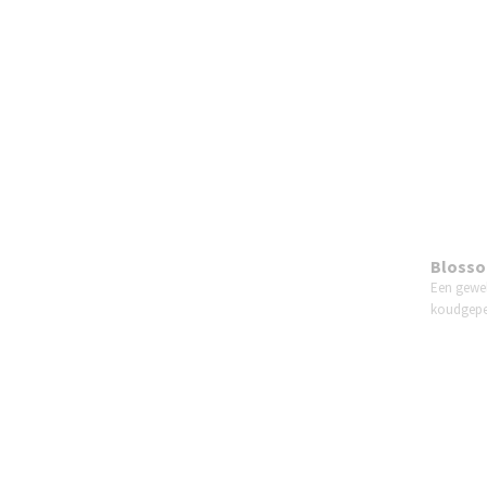
Blossom
Een gewel
koudgep