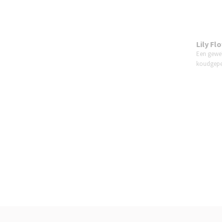
Lily Fl
Een gewel
koudgep