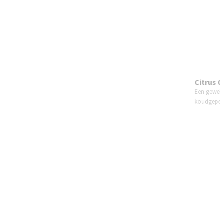
Citrus 
Een gewel
koudgep