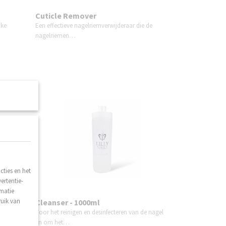
Cuticle Remover
jke
Een effectieve nagelriemverwijderaar die de
nagelriemen…
ties en het
ertentie-
rmatie
ruik van
Cleanser - 1000ml
d voor
Voor het reinigen en desinfecteren van de nagel
en om het…