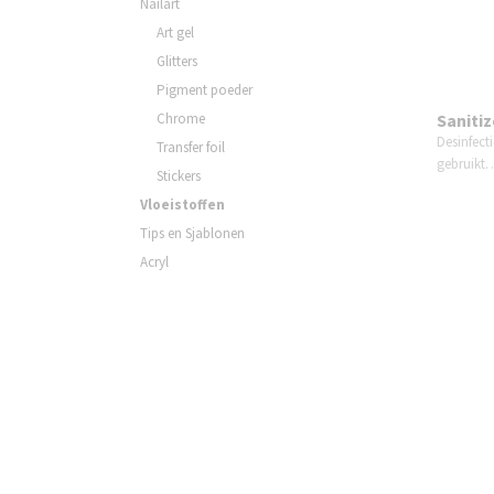
Nailart
Art gel
Glitters
Pigment poeder
Chrome
Sanitiz
Desinfect
Transfer foil
gebruikt
Stickers
Vloeistoffen
Tips en Sjablonen
Acryl