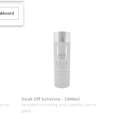
 akkoord
Soak Off Solution - 1000ml
lijm en
Verwijdert voorzichtig acryl, nageltips, lijm en
gellak…