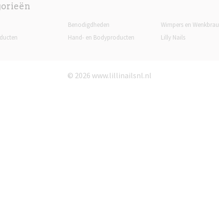
gorieën
Benodigdheden
Wimpers en Wenkbra
ducten
Hand- en Bodyproducten
Lilly Nails
© 2026 www.lillinailsnl.nl