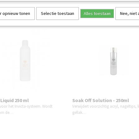
r opnieuw tonen
Selectie toestaan
Alles toestaan
Nee, niet
 Liquid 250 ml
Soak Off Solution - 250ml
 voor het Invicta-systeem. Wordt
Verwijdert voorzichtig acryl, nageltips, 
 om de…
gellak…