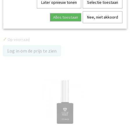
Later opnieuw tonen
Selectie toestaan
Alles toestaan
Nee, niet akkoord
Top coat - I'm Glossy
Uithardingstijd: 40 seconden in een UV/LED-lamp 2 minuten in…
✓
Op voorraad
Log in om de prijs te zien