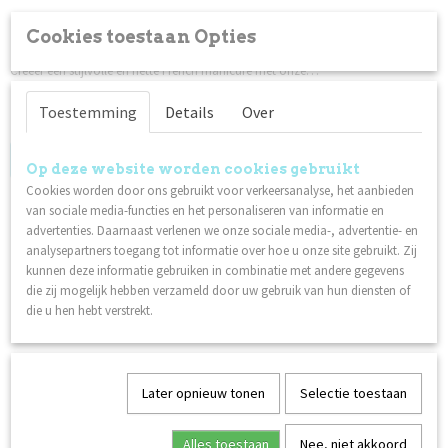
Cookies toestaan Opties
Creative stickers - French - Black
Creëer een stijlvolle en nette French manicure met onze…
Toestemming
Details
Over
✓
Op voorraad
Log in om de prijs te zien
Op deze website worden cookies gebruikt
Cookies worden door ons gebruikt voor verkeersanalyse, het aanbieden
van sociale media-functies en het personaliseren van informatie en
advertenties. Daarnaast verlenen we onze sociale media-, advertentie- en
analysepartners toegang tot informatie over hoe u onze site gebruikt. Zij
kunnen deze informatie gebruiken in combinatie met andere gegevens
die zij mogelijk hebben verzameld door uw gebruik van hun diensten of
die u hen hebt verstrekt.
Later opnieuw tonen
Selectie toestaan
Alles toestaan
Nee, niet akkoord