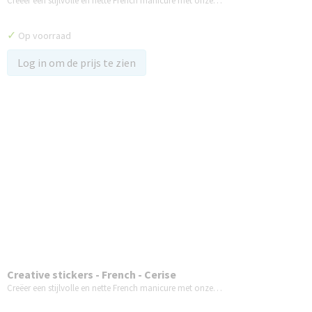
Creëer een stijlvolle en nette French manicure met onze…
✓
Op voorraad
Log in om de prijs te zien
Creative stickers - French - Cerise
Creëer een stijlvolle en nette French manicure met onze…