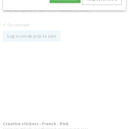
Creative stickers - French - White
Creëer een stijlvolle en nette French manicure met onze…
✓
Op voorraad
Log in om de prijs te zien
Creative stickers - French - Pink