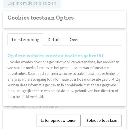
Log in om de prijs te zien
Op voorraad
✓
Cookies toestaan Opties
Specificaties
Toestemming
Details
Over
Productcode leverancier
Omschrijving
89421
Op deze website worden cookies gebruikt
Creëer een stijlvolle en nette French manicure met onze
Cookies worden door ons gebruikt voor verkeersanalyse, het aanbieden
zelfklevende French Stickers. Perfect voor zowel
van sociale media-functies en het personaliseren van informatie en
professionals als thuisgebruik! De stickers helpen je om snel
advertenties. Daarnaast verlenen we onze sociale media-, advertentie- en
en eenvoudig gelijkmatige lijnen op de nagel te maken.
analysepartners toegang tot informatie over hoe u onze site gebruikt. Zij
Eenvoudig aan te brengen
kunnen deze informatie gebruiken in combinatie met andere gegevens
die zij mogelijk hebben verzameld door uw gebruik van hun diensten of
Perfect voor een creatieve French manicure
die u hen hebt verstrekt.
Geschikt voor zowel natuurlijke als kunstmatige nagels
Bespaart tijd in de salon
Kan worden aangebracht op gellak, nagellak, gel en acryl.
Later opnieuw tonen
Selectie toestaan
Zowel op droge als op plakkerige, verharde oppervlakken.