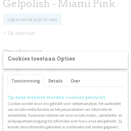
Gelpolish - Miami Pink
Log in om de prijs te zien
Op voorraad
✓
Omschrijving
Cookies toestaan Opties
De
Sunset Vibes Only
collectie brengt het ultieme
zomergevoel naar je nagels. Denk aan warme avonden, een
gouden zonsondergang, beachclub vibes en een endless
summer glow. Deze limited summer collection combineert
Toestemming
Details
Over
opvallende neonkleuren met sprankelende glitters voor sets
die gegarandeerd de aandacht trekken.
Op deze website worden cookies gebruikt
De collectie bestaat uit zes unieke shades, ieder met een eigen
Cookies worden door ons gebruikt voor verkeersanalyse, het aanbieden
zomerse uitstraling.
van sociale media-functies en het personaliseren van informatie en
Sunset Bellini
advertenties. Daarnaast verlenen we onze sociale media-, advertentie- en
is een warme, stralende oranje tint met een
vleugje perzik, geïnspireerd op een perfect gemixte cocktail
analysepartners toegang tot informatie over hoe u onze site gebruikt. Zij
tijdens zonsondergang.
kunnen deze informatie gebruiken in combinatie met andere gegevens