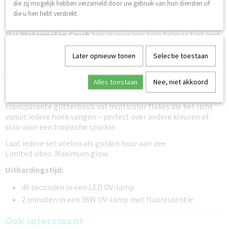
Bahama Mama
die zij mogelijk hebben verzameld door uw gebruik van hun diensten of
brengt een zachtere tropische oranje kleur
met een frisse coral vibe die prachtig staat bij iedere
die u hen hebt verstrekt.
huidskleur.
Met
Watermelon Crush
kies je voor een juicy felroze tint met
een hint van rood – speels, fris en een echte showstopper.
Miami Pink
draait volledig om opvallen: een intense neonroze
Later opnieuw tonen
Selectie toestaan
kleur vol party- en beachclub energie.
Voor een zachtere luxe uitstraling is er
Pink Paradise
, een
Alles toestaan
Nee, niet akkoord
dromerige roze shimmer met een elegante glow.
En als finishing touch zorgt
Tropic Flakes
voor een
transparante glitterbasis vol multicolor flakes die het licht
vanuit iedere hoek vangen – perfect over andere kleuren of
solo voor een tropische sparkle.
Laat iedere set voelen als golden hour aan zee.
Limited vibes. Maximum glow.
Uithardingstijd:
40 seconden in een LED UV-lamp
2 minuten in een 36W UV-lamp met fluorescentie
Ook interessant