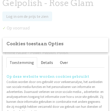
Gelpolish - Rose Glam
Log in om de prijs te zien
Op voorraad
✓
Omschrijving
Cookies toestaan Opties
Femme Fatale – Power. Passion. Polish.
Draag gedurfde tinten. Een onweerstaanbare attitude.
Toestemming
Details
Over
Ontdek onze nieuwe gellakcollectie, geïnspireerd op kracht,
elegantie en mystiek.
Voor nagels die een statement maken.
Op deze website worden cookies gebruikt
Cookies worden door ons gebruikt voor verkeersanalyse, het aanbieden
Lilly Nails Gel Polish is ontwikkeld en geproduceerd in
van sociale media-functies en het personaliseren van informatie en
Zweden.
advertenties. Daarnaast verlenen we onze sociale media-, advertentie- en
Hecht op natuurlijke nagels over I'm Base of Structure
analysepartners toegang tot informatie over hoe u onze site gebruikt. Zij
Base, en op nagels met gel, Invicta of acryl.
kunnen deze informatie gebruiken in combinatie met andere gegevens
die zij mogelijk hebben verzameld door uw gebruik van hun diensten of
Gemaakt in Zweden