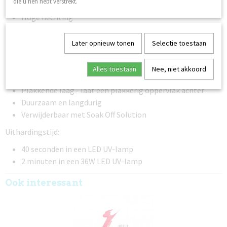
die u hen hebt verstrekt.
Veganistisch
Hoge hechting
Hoog gepigmenteerd - dekt in twee dunne lagen
Gemakkelijk aan te brengen
Later opnieuw tonen
Selectie toestaan
Middelmatige viscositeit - loopt niet uit
Zelfnivellerend
Alles toestaan
Nee, niet akkoord
Flexibel na uitharding
Plakkende laag - laat een plakkerig oppervlak achter
Duurzaam en langdurig
Verwijderbaar met Soak Off Solution
Uithardingstijd:
40 seconden in een LED UV-lamp
2 minuten in een 36W LED UV-lamp
Ook interessant