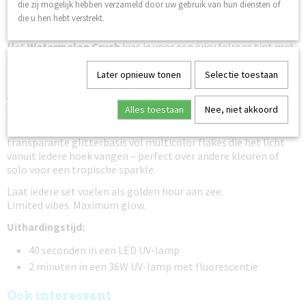
Bahama Mama
die zij mogelijk hebben verzameld door uw gebruik van hun diensten of
brengt een zachtere tropische oranje kleur
met een frisse coral vibe die prachtig staat bij iedere
die u hen hebt verstrekt.
huidskleur.
Met
Watermelon Crush
kies je voor een juicy felroze tint met
een hint van rood – speels, fris en een echte showstopper.
Miami Pink
draait volledig om opvallen: een intense neonroze
Later opnieuw tonen
Selectie toestaan
kleur vol party- en beachclub energie.
Voor een zachtere luxe uitstraling is er
Pink Paradise
, een
Alles toestaan
Nee, niet akkoord
dromerige roze shimmer met een elegante glow.
En als finishing touch zorgt
Tropic Flakes
voor een
transparante glitterbasis vol multicolor flakes die het licht
vanuit iedere hoek vangen – perfect over andere kleuren of
solo voor een tropische sparkle.
Laat iedere set voelen als golden hour aan zee.
Limited vibes. Maximum glow.
Uithardingstijd:
40 seconden in een LED UV-lamp
2 minuten in een 36W UV-lamp met fluorescentie
Ook interessant