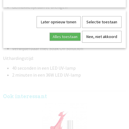
Hoog gepigmenteerd - dekt in twee dunne lagen
Gemakkelijk aan te brengen
Middelmatige viscositeit - loopt niet uit
Zelfnivellerend
Later opnieuw tonen
Selectie toestaan
Flexibel na uitharding
Plakkende laag - laat een plakkerig oppervlak achter
Alles toestaan
Nee, niet akkoord
Duurzaam en langdurig
Verwijderbaar met Soak Off Solution
Uithardingstijd:
40 seconden in een LED UV-lamp
2 minuten in een 36W LED UV-lamp
Ook interessant