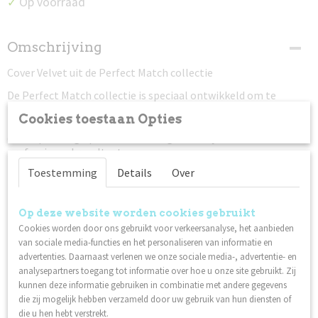
Op voorraad
✓
Omschrijving
Cover Velvet uit de Perfect Match collectie
De Perfect Match collectie is speciaal ontwikkeld om te
matchen met geselecteerde gels voor een vlekkeloze finish.
Cookies toestaan Opties
Perfect om te egaliseren, strakke French manicures te creëren
of om prachtig op zichzelf te dragen – altijd met een
professioneel resultaat.
Toestemming
Details
Over
Meer informatie:
Lilly Nails Gelpolish is ontwikkeld en geproduceerd in
Op deze website worden cookies gebruikt
Zweden.
Cookies worden door ons gebruikt voor verkeersanalyse, het aanbieden
Hecht op natuurlijke nagels over I'm Base of Structure
van sociale media-functies en het personaliseren van informatie en
Base, en op nagels met gel, Invicta of acryl.
advertenties. Daarnaast verlenen we onze sociale media-, advertentie- en
Gemaakt in Zweden
analysepartners toegang tot informatie over hoe u onze site gebruikt. Zij
Veganistisch
kunnen deze informatie gebruiken in combinatie met andere gegevens
die zij mogelijk hebben verzameld door uw gebruik van hun diensten of
Hoge hechting
die u hen hebt verstrekt.