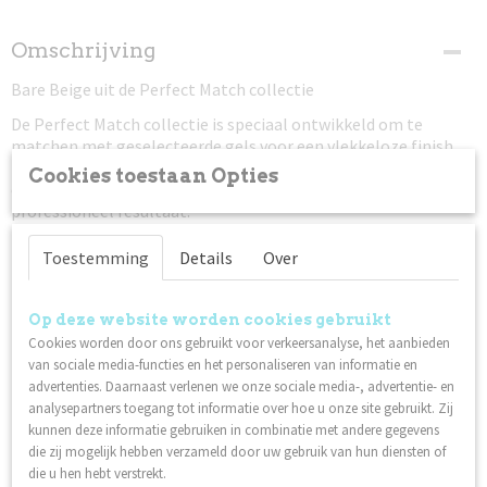
Omschrijving
Bare Beige uit de Perfect Match collectie
De Perfect Match collectie is speciaal ontwikkeld om te
matchen met geselecteerde gels voor een vlekkeloze finish.
Perfect om te egaliseren, strakke French manicures te creëren
Cookies toestaan Opties
of om prachtig op zichzelf te dragen – altijd met een
professioneel resultaat.
Meer informatie:
Toestemming
Details
Over
Lilly Nails Gelpolish is ontwikkeld en geproduceerd in
Zweden.
Op deze website worden cookies gebruikt
Hecht op natuurlijke nagels over I'm Base of Structure
Cookies worden door ons gebruikt voor verkeersanalyse, het aanbieden
Base, en op nagels met gel, Invicta of acryl.
van sociale media-functies en het personaliseren van informatie en
Gemaakt in Zweden
advertenties. Daarnaast verlenen we onze sociale media-, advertentie- en
analysepartners toegang tot informatie over hoe u onze site gebruikt. Zij
Veganistisch
kunnen deze informatie gebruiken in combinatie met andere gegevens
Hoge hechting
die zij mogelijk hebben verzameld door uw gebruik van hun diensten of
Hoog gepigmenteerd - dekt in twee dunne lagen
die u hen hebt verstrekt.