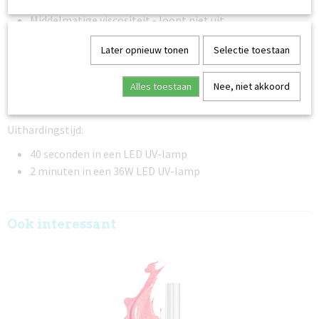
Gemakkelijk aan te brengen
Middelmatige viscositeit - loopt niet uit
Zelfnivellerend
Later opnieuw tonen
Selectie toestaan
Flexibel na uitharding
Plakkende laag - laat een plakkerig oppervlak achter
Alles toestaan
Nee, niet akkoord
Duurzaam en langdurig
Verwijderbaar met Soak Off Solution
Uithardingstijd:
40 seconden in een LED UV-lamp
2 minuten in een 36W LED UV-lamp
Ook interessant