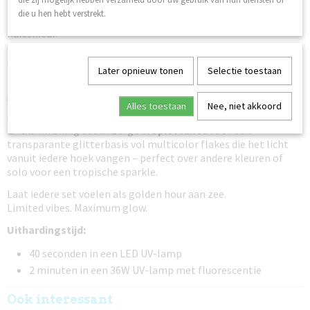
Bahama Mama
brengt een zachtere tropische oranje kleur
die u hen hebt verstrekt.
met een frisse coral vibe die prachtig staat bij iedere
huidskleur.
Met
Watermelon Crush
kies je voor een juicy felroze tint met
een hint van rood – speels, fris en een echte showstopper.
Later opnieuw tonen
Selectie toestaan
Miami Pink
draait volledig om opvallen: een intense neonroze
kleur vol party- en beachclub energie.
Voor een zachtere luxe uitstraling is er
Pink Paradise
, een
Alles toestaan
Nee, niet akkoord
dromerige roze shimmer met een elegante glow.
En als finishing touch zorgt
Tropic Flakes
voor een
transparante glitterbasis vol multicolor flakes die het licht
vanuit iedere hoek vangen – perfect over andere kleuren of
solo voor een tropische sparkle.
Laat iedere set voelen als golden hour aan zee.
Limited vibes. Maximum glow.
Uithardingstijd:
40 seconden in een LED UV-lamp
2 minuten in een 36W UV-lamp met fluorescentie
Ook interessant