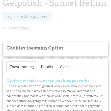
Gelpolish - Sunset Bellini
Log in om de prijs te zien
Op voorraad
✓
Omschrijving
Cookies toestaan Opties
De
Sunset Vibes Only
collectie brengt het ultieme
zomergevoel naar je nagels. Denk aan warme avonden, een
gouden zonsondergang, beachclub vibes en een endless
Toestemming
Details
Over
summer glow. Deze limited summer collection combineert
opvallende neonkleuren met sprankelende glitters voor sets
die gegarandeerd de aandacht trekken.
Op deze website worden cookies gebruikt
De collectie bestaat uit zes unieke shades, ieder met een eigen
Cookies worden door ons gebruikt voor verkeersanalyse, het aanbieden
zomerse uitstraling.
van sociale media-functies en het personaliseren van informatie en
advertenties. Daarnaast verlenen we onze sociale media-, advertentie- en
Sunset Bellini
is een warme, stralende oranje tint met een
analysepartners toegang tot informatie over hoe u onze site gebruikt. Zij
vleugje perzik, geïnspireerd op een perfect gemixte cocktail
kunnen deze informatie gebruiken in combinatie met andere gegevens
tijdens zonsondergang.
die zij mogelijk hebben verzameld door uw gebruik van hun diensten of