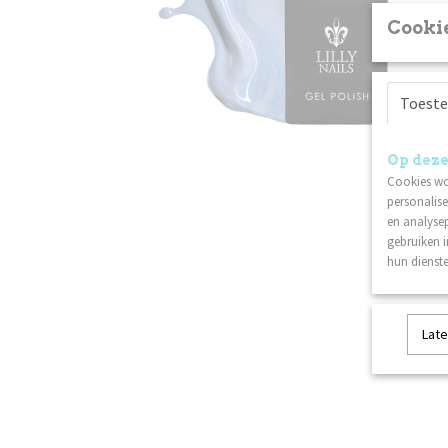
Cookie
Toest
Op deze
Cookies wo
personalise
en analysep
gebruiken 
hun dienste
Late