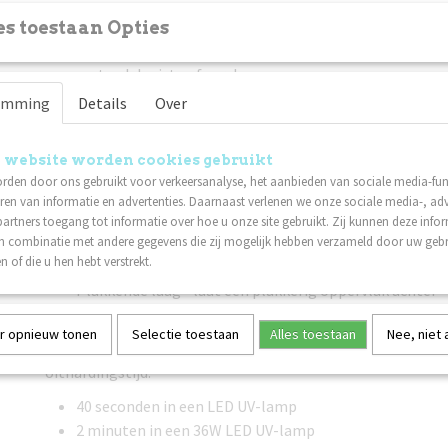
Lilly Nails Gel Polish is ontwikkeld en geproduceerd in
s toestaan Opties
Hecht op natuurlijke nagels over I'm Base of Structure
met gel, Invicta of acryl.
Gemaakt in Zweden
emming
Details
Over
Veganistisch
Hoge hechting
 website worden cookies gebruikt
Hoog gepigmenteerd - dekt in twee dunne lagen
rden door ons gebruikt voor verkeersanalyse, het aanbieden van sociale media-func
Gemakkelijk aan te brengen
ren van informatie en advertenties. Daarnaast verlenen we onze sociale media-, adv
Middelmatige viscositeit - loopt niet uit
artners toegang tot informatie over hoe u onze site gebruikt. Zij kunnen deze info
Zelfnivellerend
in combinatie met andere gegevens die zij mogelijk hebben verzameld door uw geb
n of die u hen hebt verstrekt.
Flexibel na uitharding
Plakkende laag - laat een plakkerig oppervlak achter
Duurzaam en langdurig
r opnieuw tonen
Selectie toestaan
Alles toestaan
Nee, niet
Verwijderbaar met Soak Off Solution
Uithardingstijd:
40 seconden in een LED UV-lamp
2 minuten in een 36W LED UV-lamp