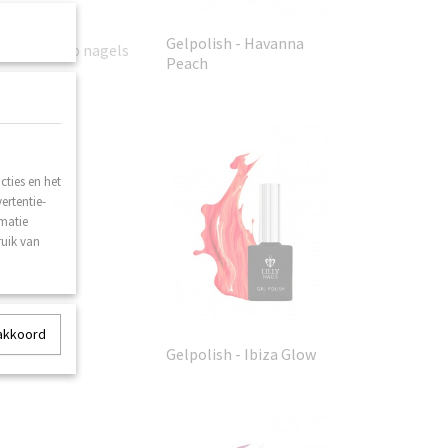
 Zweden.
Gelpolish - Havanna
 Base, en op nagels
Peach
ties en het
ertentie-
rmatie
ruik van
 akkoord
Gelpolish - Ibiza Glow