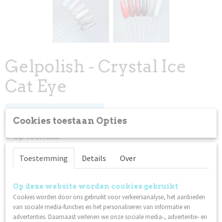
Gelpolish - Crystal Ice
Cat Eye
Log in om de prijs te zien
Cookies toestaan Opties
Op voorraad
✓
Toestemming
Details
Over
Omschrijving
Laat je nagels sprankelen met de magie van de winter! Onze
Op deze website worden cookies gebruikt
nieuwe Gel Polish collectie WINTER LUX biedt zes exclusieve
Cookies worden door ons gebruikt voor verkeersanalyse, het aanbieden
tinten - een sprankelend eerbetoon aan stijl en elegantie. Van
van sociale media-functies en het personaliseren van informatie en
diepe, klassieke tinten tot barstende glitters - dekleur voor
advertenties. Daarnaast verlenen we onze sociale media-, advertentie- en