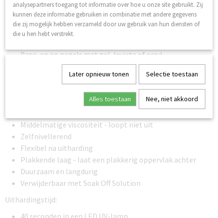
elk winter moment.
analysepartners toegang tot informatie over hoe u onze site gebruikt. Zij
kunnen deze informatie gebruiken in combinatie met andere gegevens
Lilly Nails Gel Polish is ontwikkeld en geproduceerd in
die zij mogelijk hebben verzameld door uw gebruik van hun diensten of
Zweden.
die u hen hebt verstrekt.
Hecht op natuurlijke nagels over I'm Base of Structure
Base, en op nagels met gel, Invicta of acryl.
Gemaakt in Zweden
Later opnieuw tonen
Selectie toestaan
Veganistisch
Hoge hechting
Alles toestaan
Nee, niet akkoord
Hoog gepigmenteerd - dekt in twee dunne lagen
Gemakkelijk aan te brengen
Middelmatige viscositeit - loopt niet uit
Zelfnivellerend
Flexibel na uitharding
Plakkende laag - laat een plakkerig oppervlak achter
Duurzaam en langdurig
Verwijderbaar met Soak Off Solution
Uithardingstijd:
40 seconden in een LED UV-lamp