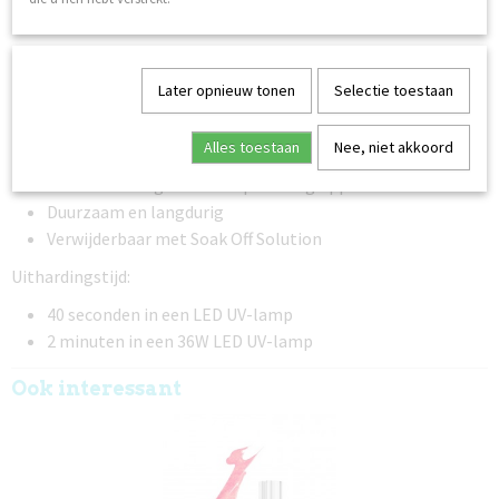
Hoge hechting
Hoog gepigmenteerd - dekt in twee dunne lagen
Gemakkelijk aan te brengen
Later opnieuw tonen
Selectie toestaan
Middelmatige viscositeit - loopt niet uit
Zelfnivellerend
Alles toestaan
Nee, niet akkoord
Flexibel na uitharding
Plakkende laag - laat een plakkerig oppervlak achter
Duurzaam en langdurig
Verwijderbaar met Soak Off Solution
Uithardingstijd:
40 seconden in een LED UV-lamp
2 minuten in een 36W LED UV-lamp
Ook interessant