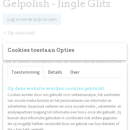
Gelpolish - Jingle Glitz
Log in om de prijs te zien
Op voorraad
✓
Cookies toestaan Opties
Omschrijving
Laat je nagels sprankelen met de magie van de winter! Onze
nieuwe Gel Polish collectie WINTER LUX biedt zes exclusieve
Toestemming
Details
Over
tinten - een sprankelend eerbetoon aan stijl en elegantie. Van
diepe, klassieke tinten tot barstende glitters - dekleur voor
elk winter moment.
Op deze website worden cookies gebruikt
Lilly Nails Gel Polish is ontwikkeld en geproduceerd in
Cookies worden door ons gebruikt voor verkeersanalyse, het aanbieden
van sociale media-functies en het personaliseren van informatie en
Zweden.
advertenties. Daarnaast verlenen we onze sociale media-, advertentie- en
Hecht op natuurlijke nagels over I'm Base of Structure
analysepartners toegang tot informatie over hoe u onze site gebruikt. Zij
Base, en op nagels met gel, Invicta of acryl.
kunnen deze informatie gebruiken in combinatie met andere gegevens
Gemaakt in Zweden
die zij mogelijk hebben verzameld door uw gebruik van hun diensten of
Veganistisch
die u hen hebt verstrekt.