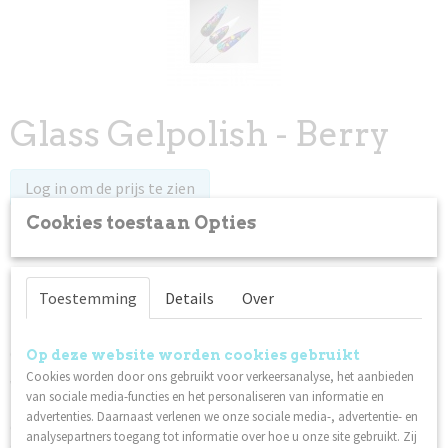
Glass Gelpolish - Berry
Log in om de prijs te zien
Cookies toestaan Opties
Op voorraad
✓
Omschrijving
Toestemming
Details
Over
Nieuw binnen!
Glas Gelpolish - Limited Edition!
Op deze website worden cookies gebruikt
Cookies worden door ons gebruikt voor verkeersanalyse, het aanbieden
We hebben een collectie van acht volledig transparante Gel
van sociale media-functies en het personaliseren van informatie en
Polish-kleuren geproduceerd. Kan worden gebruikt voor
advertenties. Daarnaast verlenen we onze sociale media-, advertentie- en
extensions met heldere gel/heldere tips om een ​​effect van
analysepartners toegang tot informatie over hoe u onze site gebruikt. Zij
gekleurd glas te creëren, ontwerpen zoals Bubble Nails en