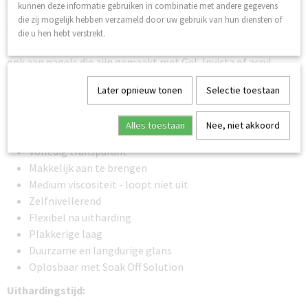
kunnen deze informatie gebruiken in combinatie met andere gegevens
"gebroken glaseffect" te verbeteren of op chromen en
die zij mogelijk hebben verzameld door uw gebruik van hun diensten of
glitternagels te worden aangebracht.
die u hen hebt verstrekt.
Hecht aan natuurlijke nagels op I'm Base of Structure Base en
ook aan nagels die zijn gemaakt met Gel, Invicta of acryl.
Gemaakt in Zweden
Later opnieuw tonen
Selectie toestaan
Veganistisch
HEMA & di-HEMA vrij
Alles toestaan
Nee, niet akkoord
Hoge hechting
Volledig transparant
Makkelijk aan te brengen
Medium viscositeit - loopt niet uit
Zelfnivellerend
Flexibel na uitharding
Plakkerige laag
Duurzame en langdurige glans
Oplosbaar met Soak Off Solution
Uithardingstijd: