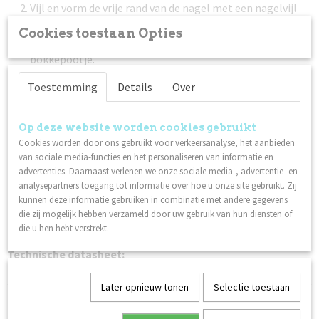
Vijl en vorm de vrije rand van de nagel met een nagelvijl
met 240 grit.
Cookies toestaan Opties
Duw de nagelriem voorzichting terug met een (metalen)
bokkepootje.
Maak de nagelplaat schoon met Scrub. Zorg ervoor dat je
Toestemming
Details
Over
de nagelplaat na deze stap niet aanraakt.
Breng een dunne laag Nagellak Base Coat aan. Laat 1,5 - 2
minuten drogen.
Op deze website worden cookies gebruikt
Cookies worden door ons gebruikt voor verkeersanalyse, het aanbieden
Breng een dunne laag Lilli Nails Nagellak naar keuze aan.
van sociale media-functies en het personaliseren van informatie en
Laat 2 - 3 minuten drogen. Herhaal deze stap nog een
advertenties. Daarnaast verlenen we onze sociale media-, advertentie- en
keer voor het beste resultaat.
analysepartners toegang tot informatie over hoe u onze site gebruikt. Zij
Werk af met een dunne laag Nagellak Top Coat. Laat 1
kunnen deze informatie gebruiken in combinatie met andere gegevens
minuut drogen. Een extra laag topcoat zorgt voor een
die zij mogelijk hebben verzameld door uw gebruik van hun diensten of
die u hen hebt verstrekt.
betere houdbaarheid.
Technische datasheet:
Nagellak
Later opnieuw tonen
Selectie toestaan
Ook interessant