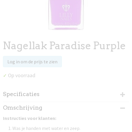
Nagellak Paradise Purple
Log in om de prijs te zien
Op voorraad
✓
Specificaties
Productcode
Omschrijving
97041
Instructies voor klanten:
Was je handen met water en zeep.