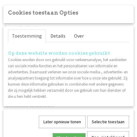
Cookies toestaan Opties
Specificaties
Productcode
Omschrijving
9212
Toestemming
Details
Over
Een glanzende top coat voor extra duurzame en glanzende
Netto gewicht
resultaten. Compatibel met gelpolish op de nagel.
0,06 Kg
Houdbaarheid van het resultaat: tot 4 weken hoogglans.
Op deze website worden cookies gebruikt
Cookies worden door ons gebruikt voor verkeersanalyse, het aanbieden
Uitharden gedurende 2 minuten in UV/LED-lamp.
van sociale media-functies en het personaliseren van informatie en
NIET afvegen met Remover, Aceton of Cleanser.
advertenties. Daarnaast verlenen we onze sociale media-, advertentie- en
Zorg ervoor dat High Shine is afgekoeld voordat je
analysepartners toegang tot informatie over hoe u onze site gebruikt. Zij
nagelriemolie gebruikt. Bewaar op een donkere, koele plaats
kunnen deze informatie gebruiken in combinatie met andere gegevens
en zorg ervoor dat de top coat niet in de buurt van UV- of LED-
die zij mogelijk hebben verzameld door uw gebruik van hun diensten of
licht staat. Breng nooit meer dan één laag aan.
die u hen hebt verstrekt.
Technische datasheet:
High Shine Top Coat
Later opnieuw tonen
Selectie toestaan
Ook interessant