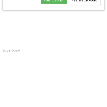
Alles toestaan
Nee, niet akkoord
Superbond