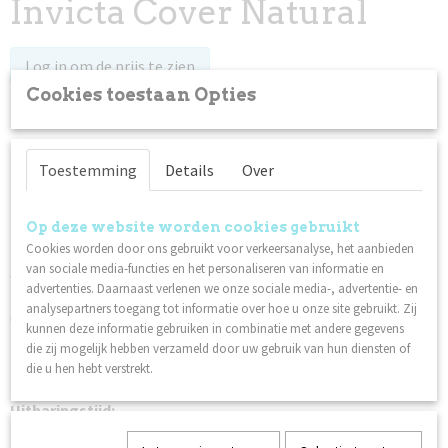
Invicta Cover Natural
Log in om de prijs te zien
Cookies toestaan Opties
Op voorraad
✓
Toestemming
Details
Over
Specificaties
Productcode
Omschrijving
Op deze website worden cookies gebruikt
12103
Cookies worden door ons gebruikt voor verkeersanalyse, het aanbieden
Met Invicta kun je nagels in al zijn vormen creëren, van
Netto gewicht
van sociale media-functies en het personaliseren van informatie en
versteviging tot ballerinavorm, met een diepe, scherpe smile-
0,14 Kg
advertenties. Daarnaast verlenen we onze sociale media-, advertentie- en
line. Gemakkelijk te knijpen. Omdat Invicta als gel UV-
analysepartners toegang tot informatie over hoe u onze site gebruikt. Zij
uithardend is, heeft u bij het aanbrengen geen tijdsdruk zoals
kunnen deze informatie gebruiken in combinatie met andere gegevens
bij acryl. Het is steviger dan gewone gel en loopt niet uit.
die zij mogelijk hebben verzameld door uw gebruik van hun diensten of
Invicta moet samen met andere producten in het Lilly Nails
die u hen hebt verstrekt.
Invicta-systeem worden gebruikt.
Uitharingstijd:
2 minuten in de UV-lamp