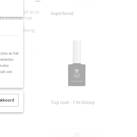
. Meng gel of acryl
Superbond
 van zogenaamde
steeds plakkerig
ties en het
ertentie-
rmatie
ruik van
 akkoord
Top coat - I'm Glossy