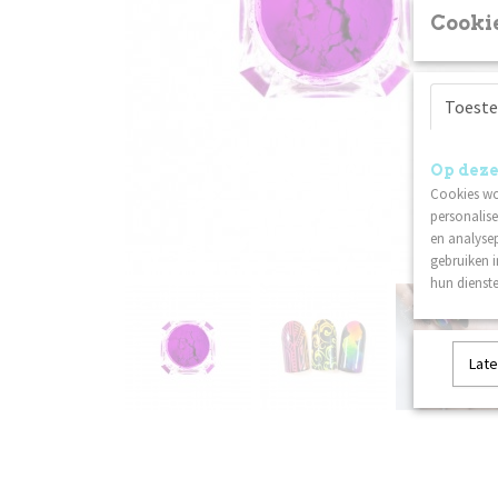
Cookie
Toest
Op deze
Cookies wo
personalise
en analysep
gebruiken 
hun dienste
Late