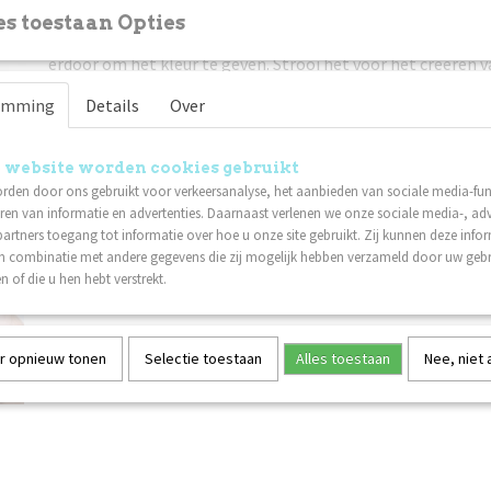
Omschrijving
Netto gewicht
0,01 Kg
s toestaan Opties
Combineer pigmenten voor verschillende tinten en effecten
erdoor om het kleur te geven. Strooi het voor het creëren
"Sugar Nails".
emming
Details
Over
Voor Ombre-look - aanbrengen op een uitgehard maar nog 
oppervlak met een applicator.
Alleen verbeelding stelt grenzen aan unieke ontwerpen!
 website worden cookies gebruikt
rden door ons gebruikt voor verkeersanalyse, het aanbieden van sociale media-func
ren van informatie en advertenties. Daarnaast verlenen we onze sociale media-, adv
artners toegang tot informatie over hoe u onze site gebruikt. Zij kunnen deze info
in combinatie met andere gegevens die zij mogelijk hebben verzameld door uw geb
n of die u hen hebt verstrekt.
r opnieuw tonen
Selectie toestaan
Alles toestaan
Nee, niet