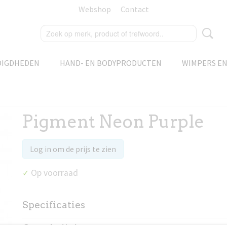
Webshop
Contact
DIGDHEDEN
HAND- EN BODYPRODUCTEN
WIMPERS E
Pigment Neon Purple
Log in om de prijs te zien
Op voorraad
✓
Specificaties
Productcode
87275