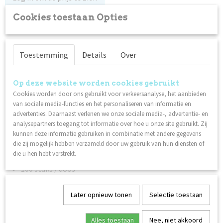
Cookies toestaan Opties
Op voorraad
✓
Omschrijving
Toestemming
Details
Over
Dunne en flexibele nitrilhandschoenen. Beschermt uw handen
tegen vijlstof, virussen en bacteriën. Poedervrij.
Op deze website worden cookies gebruikt
Cookies worden door ons gebruikt voor verkeersanalyse, het aanbieden
Nitrilhandschoenen zijn de meest aanbevolen optie om uw
van sociale media-functies en het personaliseren van informatie en
handen te beschermen tegen vijlstof, virussen en bacteriën
advertenties. Daarnaast verlenen we onze sociale media-, advertentie- en
terwijl u werkt. De handschoen is dun en flexibel.
analysepartners toegang tot informatie over hoe u onze site gebruikt. Zij
wegwerphandschoenen in zwart
kunnen deze informatie gebruiken in combinatie met andere gegevens
die zij mogelijk hebben verzameld door uw gebruik van hun diensten of
veiligheidsklasse 5
die u hen hebt verstrekt.
poedervrij
100 stuks / doos
Ook interessant
Later opnieuw tonen
Selectie toestaan
Alles toestaan
Nee, niet akkoord