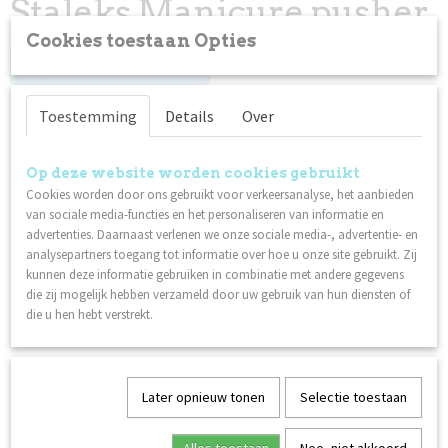
Staleks Manicure pusher
Cookies toestaan Opties
Log in om de prijs te zien
Op voorraad
✓
Toestemming
Details
Over
Omschrijving
Op deze website worden cookies gebruikt
Cookies worden door ons gebruikt voor verkeersanalyse, het aanbieden
Professionele manicure-duwer - Staleks Pro Smart 50 - Type 6
van sociale media-functies en het personaliseren van informatie en
advertenties. Daarnaast verlenen we onze sociale media-, advertentie- en
professioneel handmatig slijpen
analysepartners toegang tot informatie over hoe u onze site gebruikt. Zij
aanbevolen voor zowel manicure als pedicure
kunnen deze informatie gebruiken in combinatie met andere gegevens
antisliphandvat voor uitstekende grip
die zij mogelijk hebben verzameld door uw gebruik van hun diensten of
die u hen hebt verstrekt.
roestvaststaal
Later opnieuw tonen
Selectie toestaan
Ook interessant