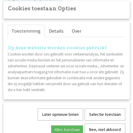
Cookies toestaan Opties
Op voorraad
✓
Omschrijving
Toestemming
Details
Over
Professionele hardmetalen bit.
Compatibel met Lilly Nails elektrische vijl
Op deze website worden cookies gebruikt
Cookies worden door ons gebruikt voor verkeersanalyse, het aanbieden
Maximale slijtvastheid
van sociale media-functies en het personaliseren van informatie en
Lange levensduur
advertenties. Daarnaast verlenen we onze sociale media-, advertentie- en
Eenvoudig te reinigen
analysepartners toegang tot informatie over hoe u onze site gebruikt. Zij
kunnen deze informatie gebruiken in combinatie met andere gegevens
Perfecte warmteafvoer
die zij mogelijk hebben verzameld door uw gebruik van hun diensten of
Zeer hoge verwijderingssnelheid
die u hen hebt verstrekt.
Standaardafmetingen. Gemaakt in Duitsland.
Ook interessant
Later opnieuw tonen
Selectie toestaan
Alles toestaan
Nee, niet akkoord