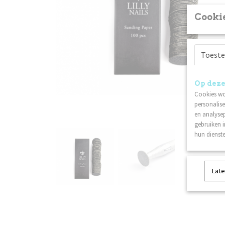
Cookie
Toest
Op deze
Cookies wo
personalise
en analysep
gebruiken 
hun dienste
Late