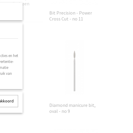
len creëert een
Bit Precision - Power
urpapier.
Cross Cut - no 11
ties en het
ertentie-
rmatie
ruik van
 akkoord
Diamond manicure bit,
oval - no 9