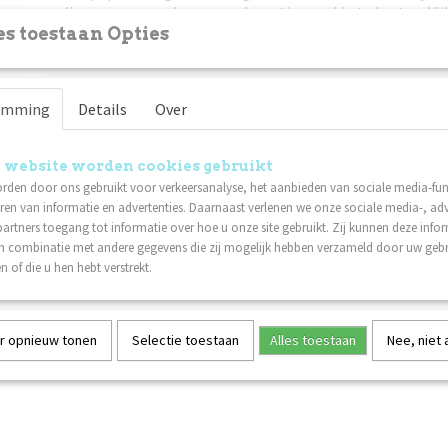
pedicures, maar ook om nagels en tips snel in te korten. Vij
scherpe en rechte "vrije rand".
s toestaan Opties
Doos van 100 stuks. Zelfklevende achterkant/wegwerp schu
emming
Details
Over
 website worden cookies gebruikt
rden door ons gebruikt voor verkeersanalyse, het aanbieden van sociale media-func
ren van informatie en advertenties. Daarnaast verlenen we onze sociale media-, adv
artners toegang tot informatie over hoe u onze site gebruikt. Zij kunnen deze info
in combinatie met andere gegevens die zij mogelijk hebben verzameld door uw geb
n of die u hen hebt verstrekt.
r opnieuw tonen
Selectie toestaan
Alles toestaan
Nee, niet