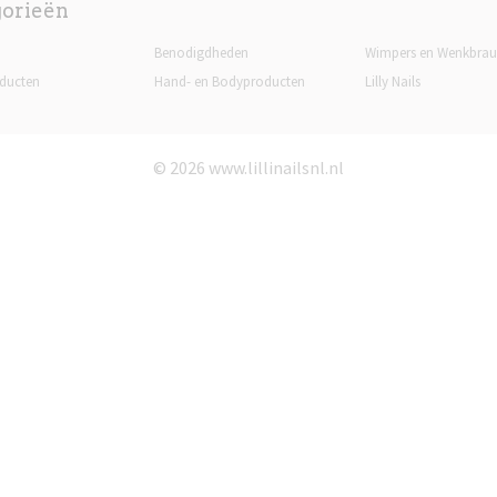
gorieën
Benodigdheden
Wimpers en Wenkbra
ducten
Hand- en Bodyproducten
Lilly Nails
© 2026 www.lillinailsnl.nl