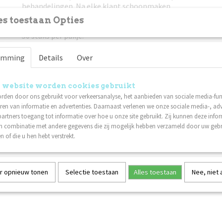
behandelingen. Na elke klant schoonmaken.
Tip! Uitstekend geschikt voor upselling in uw salon. Advise
s toestaan Opties
wimpers dagelijks te onderhouden.
50 stuks per pakje.
emming
Details
Over
 website worden cookies gebruikt
rden door ons gebruikt voor verkeersanalyse, het aanbieden van sociale media-func
ren van informatie en advertenties. Daarnaast verlenen we onze sociale media-, adv
artners toegang tot informatie over hoe u onze site gebruikt. Zij kunnen deze info
in combinatie met andere gegevens die zij mogelijk hebben verzameld door uw geb
n of die u hen hebt verstrekt.
r opnieuw tonen
Selectie toestaan
Alles toestaan
Nee, niet