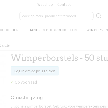
Webshop
Contact
DIGDHEDEN
HAND- EN BODYPRODUCTEN
WIMPERS E
0 stuks
Wimperborstels - 50 st
Log in om de prijs te zien
Op voorraad
✓
Omschrijving
Siliconen wimperborstel. Gebruikt voor wimperextensions e