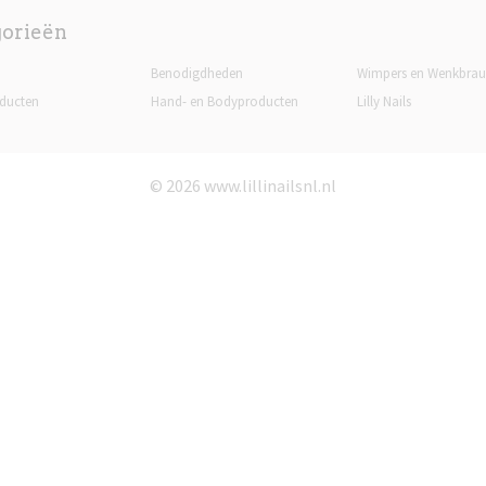
gorieën
Benodigdheden
Wimpers en Wenkbra
ducten
Hand- en Bodyproducten
Lilly Nails
© 2026 www.lillinailsnl.nl