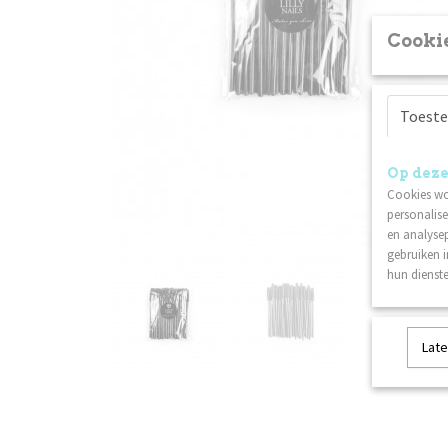
Cookie
Toest
Op deze
Cookies wo
personalise
en analysep
gebruiken 
hun dienste
Late