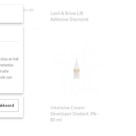
er de klant om de
Lash & Brow Lift
Adhesive Diamond
ties en het
ertentie-
rmatie
ruik van
 akkoord
Intensive Cream
Developer Oxidant 3% -
80 ml