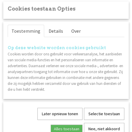
Cookies toestaan Opties
Omschrijving
Keratine-mascara zonder onnodige toevoegingen. Beschermt
en verzorgt je wimpers en wenkbrauwen.
Toestemming
Details
Over
Hydrateert
Verzorgt
Op deze website worden cookies gebruikt
Reparaties
Cookies worden door ons gebruikt voor verkeersanalyse, het aanbieden
van sociale media-functies en het personaliseren van informatie en
Maakt je wimpers en wenkbrauwen zijdezacht
advertenties. Daarnaast verlenen we onze sociale media-, advertentie- en
Geopende verpakking is 3 maanden houdbaar.
analysepartners toegang tot informatie over hoe u onze site gebruikt. Zij
kunnen deze informatie gebruiken in combinatie met andere gegevens
Veganistisch
die zij mogelijk hebben verzameld door uw gebruik van hun diensten of
Niet op dieren getest
die u hen hebt verstrekt.
Gefabriceerd in de EU
Ook interessant
Later opnieuw tonen
Selectie toestaan
Alles toestaan
Nee, niet akkoord