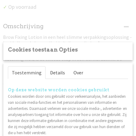
Op voorraad
✓
Omschrijving
Brow Fixing Lotion in een heel slimme verpakkingsoplossing -
breid alleen de hoeveelheid uit die u nodig heeft voor uw
behandeling.
Cookies toestaan Opties
Instelling NO.2 is de tweede stap in een wenkbrauwlift. De
vloeistof fixeert de vorm die in stap één is gecreëerd met
Lifting NO.1. Hoe lang het moet zitten, hangt af van de
Toestemming
Details
Over
kwaliteit en dikte van de wenkbrauw. Elke stap moet worden
afgeveegd met vochtige pads.
Op deze website worden cookies gebruikt
Veganistisch
Cookies worden door ons gebruikt voor verkeersanalyse, het aanbieden
Niet getest op dieren
van sociale media-functies en het personaliseren van informatie en
Gemaakt in de EU
advertenties. Daarnaast verlenen we onze sociale media-, advertentie- en
analysepartners toegang tot informatie over hoe u onze site gebruikt. Zij
Gebruik:
kunnen deze informatie gebruiken in combinatie met andere gegevens
Knip het uiteinde niet af. Draai de pen om de formule eruit te
die zij mogelijk hebben verzameld door uw gebruik van hun diensten of
halen. Bij het eerste gebruik moet je minimaal twintig keer
die u hen hebt verstrekt.