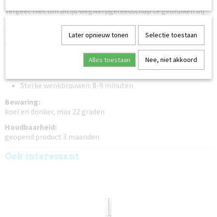
draaien vanwege het vacuüm.
Vergeet niet om altijd wegwerpgereedschap te gebruiken bij
het aanbrengen. Dit om te voorkomen dat bacteriën in de
verpakking terechtkomen.
Later opnieuw tonen
Selectie toestaan
Verwerkingstijd:
Alles toestaan
Nee, niet akkoord
Dunne wenkbrauwen: 6 minuten
Normale wenkbrauwen: 7-8 minuten
Sterke wenkbrauwen: 8-9 minuten
Bewaring:
koel en donker, max 22 graden
Houdbaarheid:
geopend product 3 maanden
Ook interessant