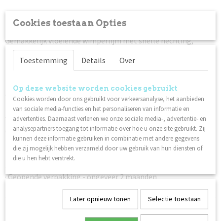
Omschrijving
Cookies toestaan Opties
Gemakkelijk vloeiende wimperlijm met snelle hechting,
transparant met een lichtroze tint. Perfect bij het werken
met gekleurde wimpers.
Toestemming
Details
Over
Bewaar uw lijm altijd op een koele/donkere plaats en vergeet
niet de dop goed af te sluiten. Vergeet niet de lijm 30 seconden
Op deze website worden cookies gebruikt
voor gebruik te schudden.
Cookies worden door ons gebruikt voor verkeersanalyse, het aanbieden
Beste effect bij 18-22 graden en een luchtvochtigheid van 35-
van sociale media-functies en het personaliseren van informatie en
55%. Hechting 0,5 seconde.
advertenties. Daarnaast verlenen we onze sociale media-, advertentie- en
analysepartners toegang tot informatie over hoe u onze site gebruikt. Zij
Opslag:
kunnen deze informatie gebruiken in combinatie met andere gegevens
koel/donker, niet in de koelkast
die zij mogelijk hebben verzameld door uw gebruik van hun diensten of
Duurzaamheid:
die u hen hebt verstrekt.
· Ongeopende verpakking - 6 maanden
· Geopende verpakking - ongeveer 2 maanden
Denk na over je opslag en sluit de dop goed af.
Later opnieuw tonen
Selectie toestaan
Ook interessant