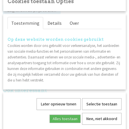
Cookies toestaan Opties
Log in om de prijs te zien
Toestemming
Details
Over
Op voorraad
✓
Op deze website worden cookies gebruikt
Omschrijving
Cookies worden door ons gebruikt voor verkeersanalyse, het aanbieden
van sociale media-functies en het personaliseren van informatie en
Wimper- en wenkbrauwverf van Biosmetics uitsluitend voor
advertenties. Daarnaast verlenen we onze sociale media-, advertentie- en
professioneel gebruik.
analysepartners toegang tot informatie over hoe u onze site gebruikt. Zij
Gebruik:
kunnen deze informatie gebruiken in combinatie met andere gegevens
Gemakkelijke mengverhouding 1:1. Verdere instructies zijn
die zij mogelijk hebben verzameld door uw gebruik van hun diensten of
opgenomen in het productpakket.
die u hen hebt verstrekt.
Ook interessant
Later opnieuw tonen
Selectie toestaan
Alles toestaan
Nee, niet akkoord