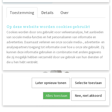
Op voorraad
✓
Toestemming
Details
Over
Omschrijving
Op deze website worden cookies gebruikt
Cookies worden door ons gebruikt voor verkeersanalyse, het aanbieden
Full size design tips in amandelvorm. Ontwikkeld voor ons
van sociale media-functies en het personaliseren van informatie en
nieuwe systeem Tip & Design. Navulzak 50st / maat.
advertenties. Daarnaast verlenen we onze sociale media-, advertentie- en
analysepartners toegang tot informatie over hoe u onze site gebruikt. Zij
Ook interessant
kunnen deze informatie gebruiken in combinatie met andere gegevens
die zij mogelijk hebben verzameld door uw gebruik van hun diensten of
die u hen hebt verstrekt.
Later opnieuw tonen
Selectie toestaan
Alles toestaan
Nee, niet akkoord