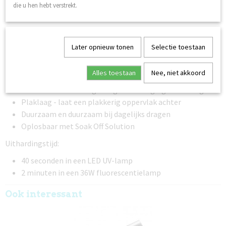
die u hen hebt verstrekt.
Eigenschappen:
Hoge hechting
Medium gepigmenteerd - dekkend met lichte
Later opnieuw tonen
Selectie toestaan
transparantie
Middelmatige viscositeit - zelfnivellerende formule
Alles toestaan
Nee, niet akkoord
Gemakkelijk aan te brengen
Flexibel na uitharding - volgt de beweging van de nagel
Plaklaag - laat een plakkerig oppervlak achter
Duurzaam en duurzaam bij dagelijks dragen
Oplosbaar met Soak Off Solution
Uithardingstijd:
40 seconden in een LED UV-lamp
2 minuten in een 36W fluorescentielamp
Ook interessant