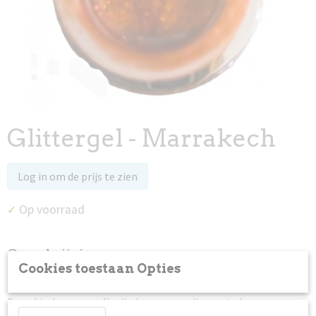
Glittergel - Marrakech
Log in om de prijs te zien
Op voorraad
✓
Omschrijving
Cookies toestaan Opties
Creëer een dramatische en glamoureuze look met Glittergels!
De gel is duurzaam, flexibel en eenvoudig aan te brengen.