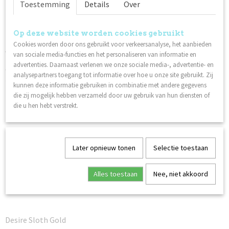
Toestemming
Details
Over
Uitharden:
2 minuten in een UV-lamp
Op deze website worden cookies gebruikt
40 seconden in een LED/UV-lamp.
Cookies worden door ons gebruikt voor verkeersanalyse, het aanbieden
Veiligheidsinformatieblad:
van sociale media-functies en het personaliseren van informatie en
advertenties. Daarnaast verlenen we onze sociale media-, advertentie- en
Glitter Gels
analysepartners toegang tot informatie over hoe u onze site gebruikt. Zij
kunnen deze informatie gebruiken in combinatie met andere gegevens
Ook interessant
die zij mogelijk hebben verzameld door uw gebruik van hun diensten of
die u hen hebt verstrekt.
Later opnieuw tonen
Selectie toestaan
Alles toestaan
Nee, niet akkoord
Desire Sloth Gold