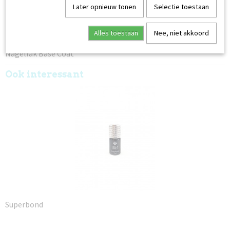
Werk af met een dunne laag Nagellak Top Coat. Laat 1
Later opnieuw tonen
Selectie toestaan
minuut drogen. Een extra laag topcoat zorgt voor een
betere houdbaarheid.
Alles toestaan
Nee, niet akkoord
Technische datasheet:
Nagellak Base Coat
Ook interessant
Superbond