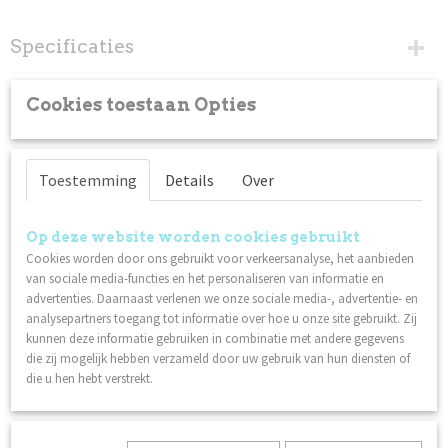
Specificaties
Productcode
Omschrijving
Cookies toestaan Opties
98051
Instructies voor klanten:
Was je handen met water en zeep.
Toestemming
Details
Over
Vijl en vorm de vrije rand van de nagel met een nagelvijl
met 240 grit.
Duw de nagelriem voorzichting terug met een (metalen)
Op deze website worden cookies gebruikt
bokkepootje.
Cookies worden door ons gebruikt voor verkeersanalyse, het aanbieden
van sociale media-functies en het personaliseren van informatie en
Maak de nagelplaat schoon met Scrub. Zorg ervoor dat je
advertenties. Daarnaast verlenen we onze sociale media-, advertentie- en
de nagelplaat na deze stap niet aanraakt.
analysepartners toegang tot informatie over hoe u onze site gebruikt. Zij
Breng een dunne laag Nagellak Base Coat aan. Laat 1,5 - 2
kunnen deze informatie gebruiken in combinatie met andere gegevens
minuten drogen.
die zij mogelijk hebben verzameld door uw gebruik van hun diensten of
Breng een dunne laag Lilli Nails Nagellak naar keuze aan.
die u hen hebt verstrekt.
Laat 2 - 3 minuten drogen. Herhaal deze stap nog een
keer voor het beste resultaat.