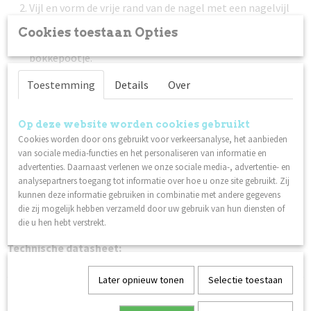
Vijl en vorm de vrije rand van de nagel met een nagelvijl
met 240 grit.
Cookies toestaan Opties
Duw de nagelriem voorzichting terug met een (metalen)
bokkepootje.
Maak de nagelplaat schoon met Scrub. Zorg ervoor dat je
Toestemming
Details
Over
de nagelplaat na deze stap niet aanraakt.
Breng een dunne laag Nagellak Base Coat aan. Laat 1,5 - 2
minuten drogen.
Op deze website worden cookies gebruikt
Cookies worden door ons gebruikt voor verkeersanalyse, het aanbieden
Breng een dunne laag Lilli Nails Nagellak naar keuze aan.
van sociale media-functies en het personaliseren van informatie en
Laat 2 - 3 minuten drogen. Herhaal deze stap nog een
advertenties. Daarnaast verlenen we onze sociale media-, advertentie- en
keer voor het beste resultaat.
analysepartners toegang tot informatie over hoe u onze site gebruikt. Zij
Werk af met een dunne laag Nagellak Top Coat. Laat 1
kunnen deze informatie gebruiken in combinatie met andere gegevens
minuut drogen. Een extra laag topcoat zorgt voor een
die zij mogelijk hebben verzameld door uw gebruik van hun diensten of
die u hen hebt verstrekt.
betere houdbaarheid.
Technische datasheet:
Nagellak
Later opnieuw tonen
Selectie toestaan
Ook interessant