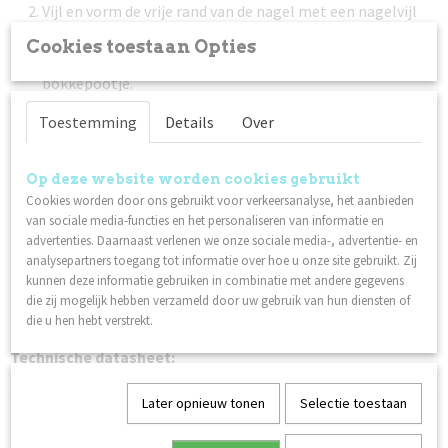
Vijl en vorm de vrije rand van de nagel met een nagelvijl
met 240 grit.
Cookies toestaan Opties
Duw de nagelriem voorzichting terug met een (metalen)
bokkepootje.
Maak de nagelplaat schoon met Scrub. Zorg ervoor dat je
Toestemming
Details
Over
de nagelplaat na deze stap niet aanraakt.
Breng een dunne laag Nagellak Base Coat aan. Laat 1,5 - 2
minuten drogen.
Op deze website worden cookies gebruikt
Cookies worden door ons gebruikt voor verkeersanalyse, het aanbieden
Breng een dunne laag Lilli Nails Nagellak naar keuze aan.
van sociale media-functies en het personaliseren van informatie en
Laat 2 - 3 minuten drogen. Herhaal deze stap nog een
advertenties. Daarnaast verlenen we onze sociale media-, advertentie- en
keer voor het beste resultaat.
analysepartners toegang tot informatie over hoe u onze site gebruikt. Zij
Werk af met een dunne laag Nagellak Top Coat. Laat 1
kunnen deze informatie gebruiken in combinatie met andere gegevens
minuut drogen. Een extra laag topcoat zorgt voor een
die zij mogelijk hebben verzameld door uw gebruik van hun diensten of
die u hen hebt verstrekt.
betere houdbaarheid.
Technische datasheet:
Nagellak
Later opnieuw tonen
Selectie toestaan
Ook interessant