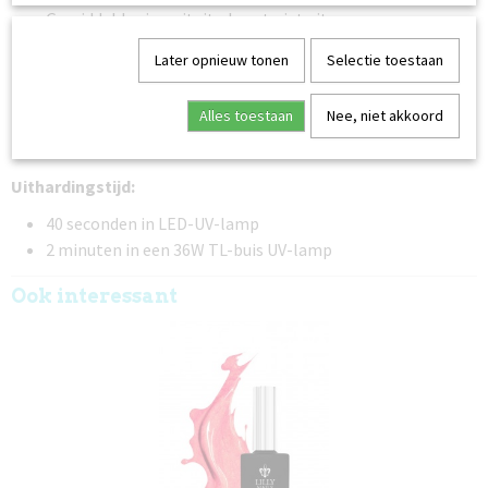
Gemiddelde viscositeit - loopt niet uit
Zelfnivellerend
Later opnieuw tonen
Selectie toestaan
Flexibel na uitharding
Kleverige laag
Alles toestaan
Nee, niet akkoord
Duurzame en langdurige glans
Oplosbaar met Soak Off Solution
Uithardingstijd:
40 seconden in LED-UV-lamp
2 minuten in een 36W TL-buis UV-lamp
Ook interessant