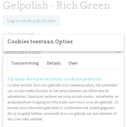
Gelpolish - Rich Green
Log in om de prijs te zien
Op voorraad
✓
Cookies toestaan Opties
Omschrijving
Rich Green is één van de vier kleuren uit de Limited Edition
Toestemming
Details
Over
Gelpolish Wintercollectie 2024.
Lilly Nails Gelpolish is ontwikkeld en vervaardigd in Zweden.
Op deze website worden cookies gebruikt
Hecht aan natuurlijke nagels bovenop I'm Base of Structure
Cookies worden door ons gebruikt voor verkeersanalyse, het aanbieden
Base evenals op gestileerde nagels met Gel, Invicta of acryl.
van sociale media-functies en het personaliseren van informatie en
advertenties. Daarnaast verlenen we onze sociale media-, advertentie- en
Gemaakt in Zweden
analysepartners toegang tot informatie over hoe u onze site gebruikt. Zij
Veganistisch
kunnen deze informatie gebruiken in combinatie met andere gegevens
HEMA & di-HEMA gratis
die zij mogelijk hebben verzameld door uw gebruik van hun diensten of
Hoge hechting
die u hen hebt verstrekt.
Eenvoudig aan te brengen