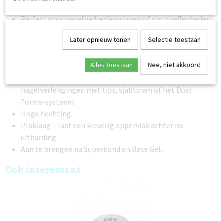
babyboomer-/French fade-technieken.
Perfect voor nagelbedverlengingen of om oneffenheden
in de nagelplaat te bedekken.
Later opnieuw tonen
Selectie toestaan
Hoge viscositeit – niveau 4 op een schaal waarbij 1
vloeibaar is en 5 zeer stevig.
Alles toestaan
Nee, niet akkoord
Niet zelfnivellerend.
Hard en stabiel na uitharding – uitstekend voor lange
nagelverlengingen met tips, sjablonen of het Dual
Forms-systeem.
Hoge hechting.
Plaklaag – laat een kleverig oppervlak achter na
uitharding.
Aan te brengen na Superbond en Base Gel.
Ook interessant