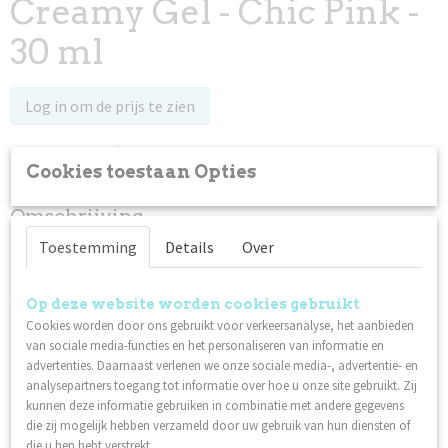
Creamy Gel - Chic Pink -
30 ml
Log in om de prijs te zien
Op voorraad
✓
Cookies toestaan Opties
Omschrijving
Toestemming
Details
Over
Creamy Gel Chic Pink behoort tot de groep Creamy Gels in
onze nieuwe Cover Gel-lijn. De formule is zeer licht en "fluffy",
smeert gemakkelijk uit met een kwast, maar loopt niet uit.
Op deze website worden cookies gebruikt
Optimaal voor het Dual Forms-systeem of wanneer je wilt dat
Cookies worden door ons gebruikt voor verkeersanalyse, het aanbieden
de gel blijft zitten waar je hem hebt aangebracht.
van sociale media-functies en het personaliseren van informatie en
Een natuurlijke kleur]
advertenties. Daarnaast verlenen we onze sociale media-, advertentie- en
analysepartners toegang tot informatie over hoe u onze site gebruikt. Zij
Medium gepigmenteerd – dekkend met lichte
kunnen deze informatie gebruiken in combinatie met andere gegevens
transparantie in dunnere lagen, waardoor het mooi
die zij mogelijk hebben verzameld door uw gebruik van hun diensten of
blendt bij de nagelriemen en uitstekend werkt voor
die u hen hebt verstrekt.