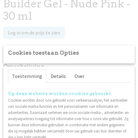
Builder Gel - Nude Pink -
30 ml
Log in om de prijs te zien
Op voorraad
✓
Cookies toestaan Opties
Omschrijving
Toestemming
Details
Over
Builder Gel Nude Pink behoort tot de groep Builder Gels in
onze nieuwe Cover Gel-lijn. De formule egaliseert langzaam –
perfect voor degenen die werken met de techniek waarbij de
Op deze website worden cookies gebruikt
vinger ondersteboven wordt gehouden en de gel vanzelf een
Cookies worden door ons gebruikt voor verkeersanalyse, het aanbieden
apex vormt.
van sociale media-functies en het personaliseren van informatie en
Een natuurlijke kleur
advertenties. Daarnaast verlenen we onze sociale media-, advertentie- en
analysepartners toegang tot informatie over hoe u onze site gebruikt. Zij
Medium gepigmenteerd – dekt met een lichte
kunnen deze informatie gebruiken in combinatie met andere gegevens
transparantie in dunnere lagen, waardoor het mooi
die zij mogelijk hebben verzameld door uw gebruik van hun diensten of
blendt bij de nagelriemen en ideaal is voor de
die u hen hebt verstrekt.