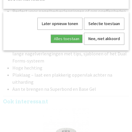
babyboom-/French fade-techniek
Perfect voor nagelbedverlengingen of om oneffenheden
in de nagelplaat te bedekken
Later opnieuw tonen
Selectie toestaan
Medium viscositeit – niveau 2 op een schaal waarbij 1
vloeibaar is en 5 zeer stevig
Alles toestaan
Nee, niet akkoord
Zelfnivellerend en gemakkelijk aan te brengen
Hard en stabiel na uitharding – uitstekend geschikt voor
lange nagelverlengingen met tips, sjablonen of het Dual
Forms-systeem
Hoge hechting
Plaklaag – laat een plakkerig oppervlak achter na
uitharding
Aan te brengen na Superbond en Base Gel
Ook interessant