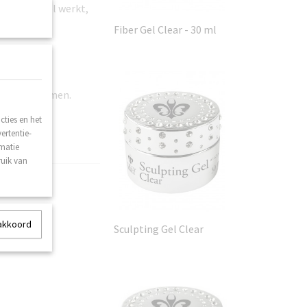
u met de gel werkt,
Fiber Gel Clear - 30 ml
ips als vormen.
ties en het
ertentie-
rmatie
ruik van
 akkoord
Sculpting Gel Clear