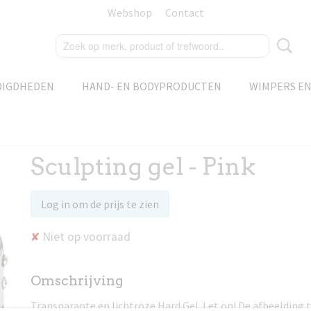
Webshop
Contact
DIGDHEDEN
HAND- EN BODYPRODUCTEN
WIMPERS E
Sculpting gel - Pink
Log in om de prijs te zien
Niet op voorraad
✘
Omschrijving
Transparante en lichtroze Hard Gel. Let op! De afbeelding 