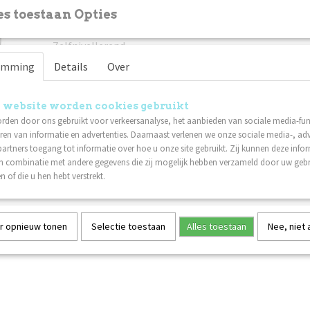
die de gel in het potje heeft voor het aanbrengen. Wanneer 
s toestaan Opties
zal het resultaat veel lichter zijn.
Zelfnivellerend
Hoge viscositeit
emming
Details
Over
Kan worden geknepen
Past op alle soorten nagels en technieken met zowel t
 website worden cookies gebruikt
Speciaal aanbevolen voor langere nagels.
rden door ons gebruikt voor verkeersanalyse, het aanbieden van sociale media-func
ren van informatie en advertenties. Daarnaast verlenen we onze sociale media-, adv
Uithardingstijd:
artners toegang tot informatie over hoe u onze site gebruikt. Zij kunnen deze info
60 seconden
in combinatie met andere gegevens die zij mogelijk hebben verzameld door uw geb
n of die u hen hebt verstrekt.
r opnieuw tonen
Selectie toestaan
Alles toestaan
Nee, niet