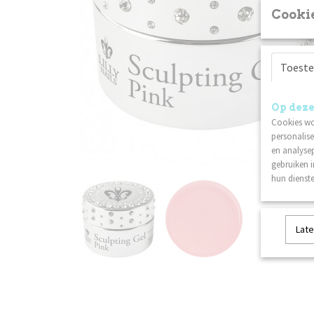
Cookie
Toest
Op deze
Cookies wo
personalise
en analysep
gebruiken 
hun dienste
Late