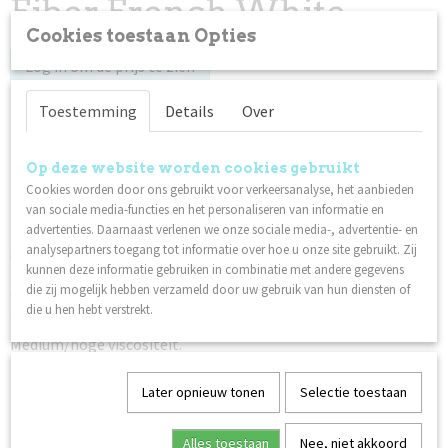
Fiber French White
Cookies toestaan Opties
Log in om de prijs te zien
Toestemming
Details
Over
Op voorraad
✓
Op deze website worden cookies gebruikt
Omschrijving
Cookies worden door ons gebruikt voor verkeersanalyse, het aanbieden
van sociale media-functies en het personaliseren van informatie en
De ultieme witte gel voor French Manicure. Geschikt voor
advertenties. Daarnaast verlenen we onze sociale media-, advertentie- en
zowel Babyboom als een klassieke French Manicuremet zijn
analysepartners toegang tot informatie over hoe u onze site gebruikt. Zij
sterk gepigmenteerde witte toon. Een zelfnivellerende en
kunnen deze informatie gebruiken in combinatie met andere gegevens
flexibele gel met hoge hechting. Bevat 10% glasvezel voor
die zij mogelijk hebben verzameld door uw gebruik van hun diensten of
extra sterkte. Hierdoor kan het wat troebel aanvoelen bij het
die u hen hebt verstrekt.
aanbrengen. Gepolijst tot een hoge glans.
Medium/hoge viscositeit.
Ook interessant
Later opnieuw tonen
Selectie toestaan
Alles toestaan
Nee, niet akkoord