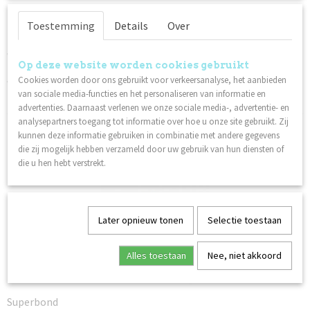
Toestemming
Details
Over
Omschrijving
Wax ontwikkeld voor wenkbrauwstylisten, maar kan over het
Op deze website worden cookies gebruikt
hele lichaam worden gebruikt. Smelt de was in onze Wax
Cookies worden door ons gebruikt voor verkeersanalyse, het aanbieden
Warmer. Compleet met onze slimme Mapping-pen voor een
van sociale media-functies en het personaliseren van informatie en
perfect resultaat.
advertenties. Daarnaast verlenen we onze sociale media-, advertentie- en
analysepartners toegang tot informatie over hoe u onze site gebruikt. Zij
Ook interessant
kunnen deze informatie gebruiken in combinatie met andere gegevens
die zij mogelijk hebben verzameld door uw gebruik van hun diensten of
die u hen hebt verstrekt.
Later opnieuw tonen
Selectie toestaan
Alles toestaan
Nee, niet akkoord
Superbond