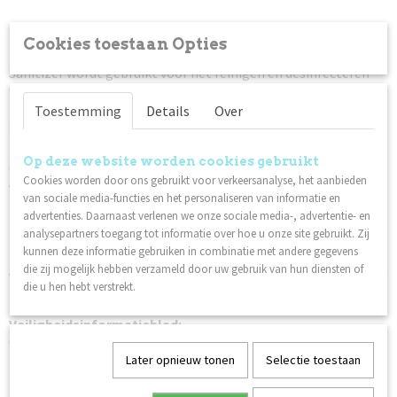
Omschrijving
Cookies toestaan Opties
Sanitizer wordt gebruikt voor het reinigen en desinfecteren
van gereedschappen zoals vijlen, nagelborstels,
nagelschaartjes etc. Ook geschikt voor
Toestemming
Details
Over
oppervlaktedesinfectie.
Instructies voor het reinigen van gereedschap:
Op deze website worden cookies gebruikt
Was het gereedschap met een nagelborstel, zeep en water.
Cookies worden door ons gebruikt voor verkeersanalyse, het aanbieden
Vul een desinfectiedoos met Sanitizer.
van sociale media-functies en het personaliseren van informatie en
Dompel het gereedschap maximaal 10 minuten onder; bij
advertenties. Daarnaast verlenen we onze sociale media-, advertentie- en
langere tijden bestaat er kans op roest.
analysepartners toegang tot informatie over hoe u onze site gebruikt. Zij
Houd er rekening mee dat het gereedschap volledig bedekt
kunnen deze informatie gebruiken in combinatie met andere gegevens
moet zijn met de vloeistof.
die zij mogelijk hebben verzameld door uw gebruik van hun diensten of
Ververs de vloeistof in uw desinfectiebox twee keer per week of
die u hen hebt verstrekt.
indien nodig.
Veiligheidsinformatieblad:
Ontsmettingsmiddel
Later opnieuw tonen
Selectie toestaan
Ook interessant