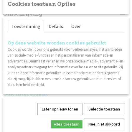
Cookies toestaan Opties
Omschrijving
Creëer een dramatische en glamoureuze look met Glitter
Toestemming
Details
Over
Gels!
De gel is duurzaam, flexibel en eenvoudig aan te brengen.
Op deze website worden cookies gebruikt
Uitharden:
Cookies worden door ons gebruikt voor verkeersanalyse, het aanbieden
2 minuten in een UV-lamp
van sociale media-functies en het personaliseren van informatie en
advertenties. Daarnaast verlenen we onze sociale media-, advertentie- en
40 seconden in een LED/UV-lamp
analysepartners toegang tot informatie over hoe u onze site gebruikt. Zij
Veiligheidsinformatieblad:
kunnen deze informatie gebruiken in combinatie met andere gegevens
die zij mogelijk hebben verzameld door uw gebruik van hun diensten of
Glitter Gels
die u hen hebt verstrekt.
Ook interessant
Later opnieuw tonen
Selectie toestaan
Alles toestaan
Nee, niet akkoord