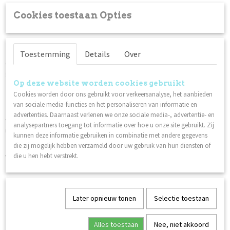
Cookies toestaan Opties
Omschrijving
Toepassing:
Breng de lijm rechtstreeks op de punt aan. Bevestig de punt op
Toestemming
Details
Over
de nagel en houd hem een ​​paar seconden stil. Let op dat er
geen luchtbellen ontstaan ​​en draai de dop goed vast voor een
lange houdbaarheid.
Op deze website worden cookies gebruikt
Cookies worden door ons gebruikt voor verkeersanalyse, het aanbieden
Bewaren:
van sociale media-functies en het personaliseren van informatie en
Koel en donker. Zorg ervoor dat het product niet in de buurt
advertenties. Daarnaast verlenen we onze sociale media-, advertentie- en
van UV-licht staat. Vochtigheid beïnvloedt de hechting en
analysepartners toegang tot informatie over hoe u onze site gebruikt. Zij
uitharding, evenals droog en warm weer. Koel bewaren in de
kunnen deze informatie gebruiken in combinatie met andere gegevens
zomer.
die zij mogelijk hebben verzameld door uw gebruik van hun diensten of
die u hen hebt verstrekt.
Veiligheidsinformatieblad:
Brush On Nail Glue
Ook interessant
Later opnieuw tonen
Selectie toestaan
Alles toestaan
Nee, niet akkoord