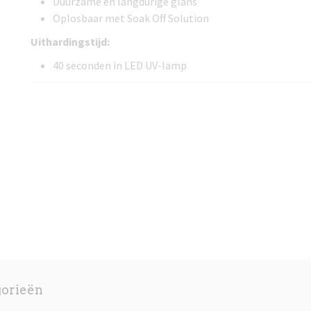
Duurzame en langdurige glans
Oplosbaar met Soak Off Solution
Uithardingstijd:
40 seconden in LED UV-lamp
gorieën