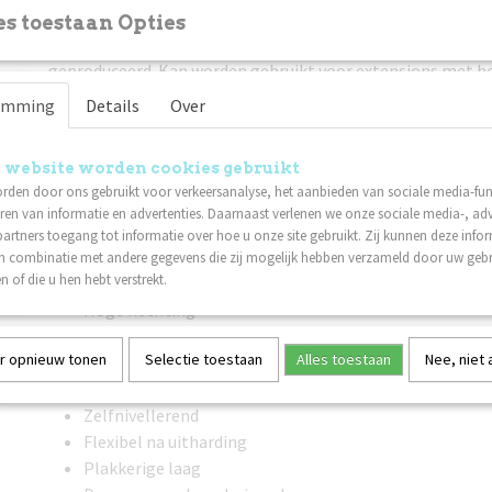
Glas Gelpolish - Limited Edition!
s toestaan Opties
We hebben een collectie van acht volledig transparante Ge
geproduceerd. Kan worden gebruikt voor extensions met he
tips om een ​​effect van gekleurd glas te creëren, ontwerpen
emming
Details
Over
en "gebroken glaseffect" te verbeteren of op chromen en g
worden aangebracht.
 website worden cookies gebruikt
Hecht aan natuurlijke nagels op I'm Base of Structure Base
rden door ons gebruikt voor verkeersanalyse, het aanbieden van sociale media-func
die zijn gemaakt met Gel, Invicta of acryl.
ren van informatie en advertenties. Daarnaast verlenen we onze sociale media-, adv
Gemaakt in Zweden
artners toegang tot informatie over hoe u onze site gebruikt. Zij kunnen deze info
Veganistisch
in combinatie met andere gegevens die zij mogelijk hebben verzameld door uw geb
n of die u hen hebt verstrekt.
HEMA & di-HEMA vrij
Hoge hechting
Volledig transparant
r opnieuw tonen
Selectie toestaan
Alles toestaan
Nee, niet
Makkelijk aan te brengen
Medium viscositeit - loopt niet uit
Zelfnivellerend
Flexibel na uitharding
Plakkerige laag