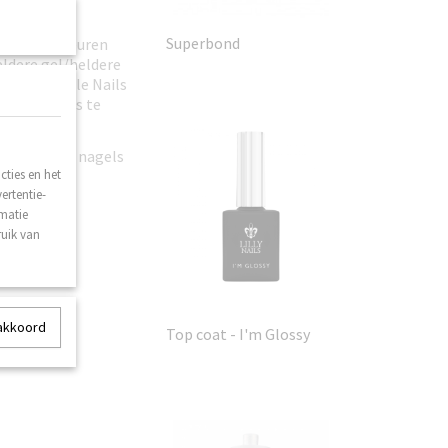
Superbond
l Polish-kleuren
ldere gel/heldere
 zoals Bubble Nails
litternagels te
 en ook aan nagels
ties en het
ertentie-
rmatie
ruik van
 akkoord
Top coat - I'm Glossy