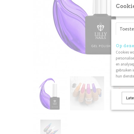
Cookie
Toest
Op deze
Cookies wo
personalise
en analysep
gebruiken 
hun dienste
Late