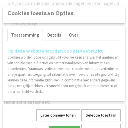
Vijl en vorm de vrije rand van de nagel met een nagelvijl
met 240 grit.
Cookies toestaan Opties
Duw de nagelriem voorzichting terug met een (metalen)
bokkepootje.
Maak de nagelplaat schoon met Scrub. Zorg ervoor dat je
Toestemming
Details
Over
de nagelplaat na deze stap niet aanraakt.
Breng een dunne laag Nagellak Base Coat aan. Laat 1,5 - 2
minuten drogen.
Op deze website worden cookies gebruikt
Cookies worden door ons gebruikt voor verkeersanalyse, het aanbieden
Breng een dunne laag Lilli Nails Nagellak naar keuze aan.
van sociale media-functies en het personaliseren van informatie en
Laat 2 - 3 minuten drogen. Herhaal deze stap nog een
advertenties. Daarnaast verlenen we onze sociale media-, advertentie- en
keer voor het beste resultaat.
analysepartners toegang tot informatie over hoe u onze site gebruikt. Zij
Werk af met een dunne laag Nagellak Top Coat. Laat 1
kunnen deze informatie gebruiken in combinatie met andere gegevens
minuut drogen. Een extra laag topcoat zorgt voor een
die zij mogelijk hebben verzameld door uw gebruik van hun diensten of
die u hen hebt verstrekt.
betere houdbaarheid.
Technische datasheet:
Nagellak
Later opnieuw tonen
Selectie toestaan
Ook interessant