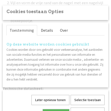
Vijl en vorm de vrije rand van de nagel met een nagelvijl
met 240 grit.
Cookies toestaan Opties
Duw de nagelriem voorzichting terug met een (metalen)
bokkepootje.
Maak de nagelplaat schoon met Scrub. Zorg ervoor dat je
Toestemming
Details
Over
de nagelplaat na deze stap niet aanraakt.
Breng een dunne laag Nagellak Base Coat aan. Laat 1,5 - 2
minuten drogen.
Op deze website worden cookies gebruikt
Cookies worden door ons gebruikt voor verkeersanalyse, het aanbieden
Breng een dunne laag Lilli Nails Nagellak naar keuze aan.
van sociale media-functies en het personaliseren van informatie en
Laat 2 - 3 minuten drogen. Herhaal deze stap nog een
advertenties. Daarnaast verlenen we onze sociale media-, advertentie- en
keer voor het beste resultaat.
analysepartners toegang tot informatie over hoe u onze site gebruikt. Zij
Werk af met een dunne laag Nagellak Top Coat. Laat 1
kunnen deze informatie gebruiken in combinatie met andere gegevens
minuut drogen. Een extra laag topcoat zorgt voor een
die zij mogelijk hebben verzameld door uw gebruik van hun diensten of
die u hen hebt verstrekt.
betere houdbaarheid.
Technische datasheet:
Nagellak
Later opnieuw tonen
Selectie toestaan
Ook interessant