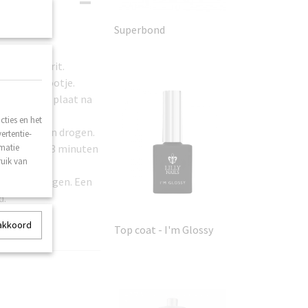
Superbond
l met 240 grit.
n) bokkepootje.
 je de nagelplaat na
ties en het
5 - 2 minuten drogen.
ertentie-
rmatie
an. Laat 2 - 3 minuten
ruik van
 resultaat.
 minuut drogen. Een
d.
 akkoord
Top coat - I'm Glossy