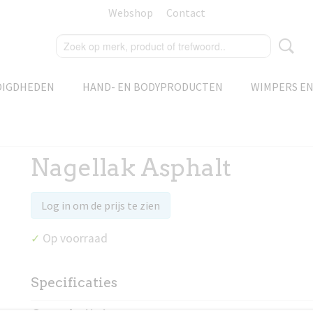
Webshop
Contact
DIGDHEDEN
HAND- EN BODYPRODUCTEN
WIMPERS E
Nagellak Asphalt
Log in om de prijs te zien
Op voorraad
✓
Specificaties
Productcode
97020