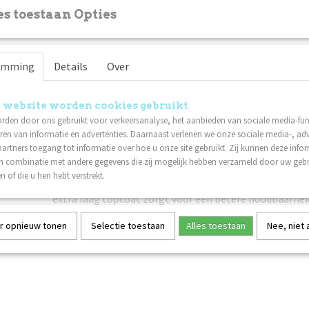
Omschrijving
s toestaan Opties
Instructies voor klanten:
Was je handen met water en zeep.
emming
Vijl en vorm de vrije rand van de nagel met een nagelvij
Details
Over
Duw de nagelriem voorzichting terug met een (metale
Maak de nagelplaat schoon met Scrub. Zorg ervoor dat
 website worden cookies gebruikt
deze stap niet aanraakt.
rden door ons gebruikt voor verkeersanalyse, het aanbieden van sociale media-func
Breng een dunne laag Nagellak Base Coat aan. Laat 1,
ren van informatie en advertenties. Daarnaast verlenen we onze sociale media-, adv
artners toegang tot informatie over hoe u onze site gebruikt. Zij kunnen deze info
Breng een dunne laag Lilli Nails Nagellak naar keuze a
in combinatie met andere gegevens die zij mogelijk hebben verzameld door uw geb
drogen. Herhaal deze stap nog een keer voor het beste
n of die u hen hebt verstrekt.
Werk af met een dunne laag Nagellak Top Coat. Laat 1
extra laag topcoat zorgt voor een betere houdbaarhei
Technische datasheet:
r opnieuw tonen
Selectie toestaan
Alles toestaan
Nee, niet
Nagellak